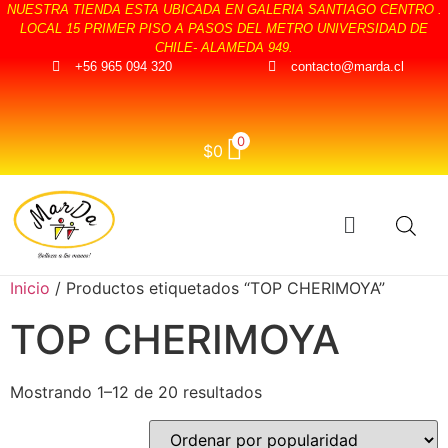
NUESTRA TIENDA ESTA UBICADA EN GALERIA SANTIAGO CENTRO .
LOCAL 15 PRIMER PISO A PASOS DEL METRO UNIVERSIDAD DE
CHILE- ALAMEDA 949.
+56 965 094 320
contacto@marda.cl
0
$
0
Inicio
/ Productos etiquetados “TOP CHERIMOYA”
TOP CHERIMOYA
Mostrando 1–12 de 20 resultados