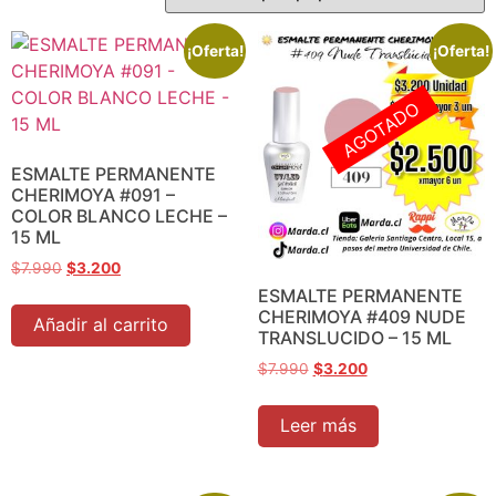
¡Oferta!
¡Oferta!
AGOTADO
ESMALTE PERMANENTE
CHERIMOYA #091 –
COLOR BLANCO LECHE –
15 ML
$
7.990
$
3.200
ESMALTE PERMANENTE
CHERIMOYA #409 NUDE
Añadir al carrito
TRANSLUCIDO – 15 ML
$
7.990
$
3.200
Leer más