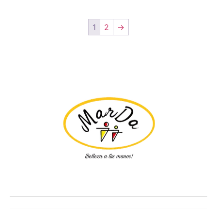
1
2
→
Tienda
Ofertas
Manicure