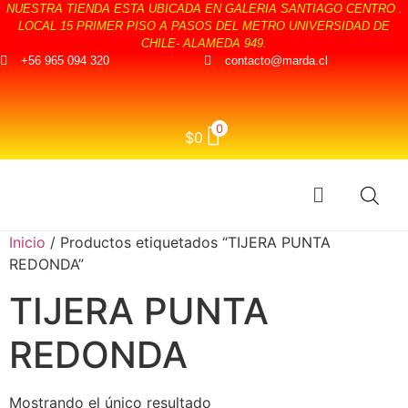
NUESTRA TIENDA ESTA UBICADA EN GALERIA SANTIAGO CENTRO .
LOCAL 15 PRIMER PISO A PASOS DEL METRO UNIVERSIDAD DE
CHILE- ALAMEDA 949.
+56 965 094 320
contacto@marda.cl
0
$
0
Inicio
/ Productos etiquetados “TIJERA PUNTA
REDONDA”
TIJERA PUNTA
REDONDA
Mostrando el único resultado