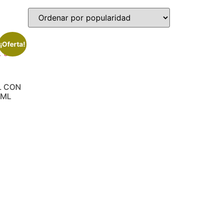
¡Oferta!
L CON
 ML