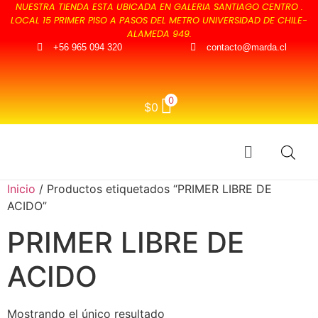
NUESTRA TIENDA ESTA UBICADA EN GALERIA SANTIAGO CENTRO .
LOCAL 15 PRIMER PISO A PASOS DEL METRO UNIVERSIDAD DE CHILE-
ALAMEDA 949.
+56 965 094 320
contacto@marda.cl
0
$
0
Inicio
/ Productos etiquetados “PRIMER LIBRE DE
ACIDO”
PRIMER LIBRE DE
ACIDO
Mostrando el único resultado