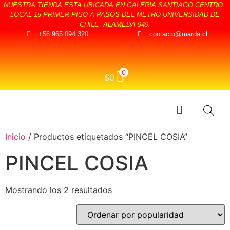
NUESTRA TIENDA ESTA UBICADA EN GALERIA SANTIAGO CENTRO .
LOCAL 15 PRIMER PISO A PASOS DEL METRO UNIVERSIDAD DE
CHILE- ALAMEDA 949.
+56 965 094 320
contacto@marda.cl
0
$
0
Inicio
/ Productos etiquetados “PINCEL COSIA”
PINCEL COSIA
Mostrando los 2 resultados