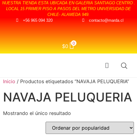
NUESTRA TIENDA ESTA UBICADA EN GALERIA SANTIAGO CENTRO .
LOCAL 15 PRIMER PISO A PASOS DEL METRO UNIVERSIDAD DE
CHILE- ALAMEDA 949.
+56 965 094 320
contacto@marda.cl
0
$
0
Inicio
/ Productos etiquetados “NAVAJA PELUQUERIA”
NAVAJA PELUQUERIA
Mostrando el único resultado