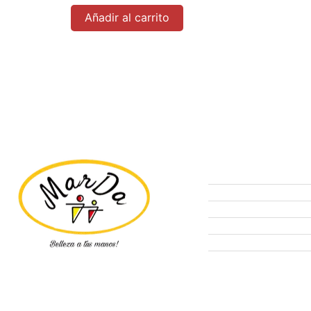
Añadir al carrito
Tienda
Ofertas
Manicure
Peluquería
Elige tu kit MARDA.
Pestañas
Insumos Farmacéuti