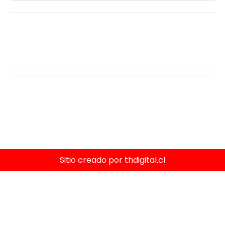
Elige tu kit MARDA.CL
Pestañas
Insumos Farmacéuticos
Compra seguro
Políticas de privacidad
Terminos y condiciones
Cambios y devoluciones
Sitio creado por thdigital.cl