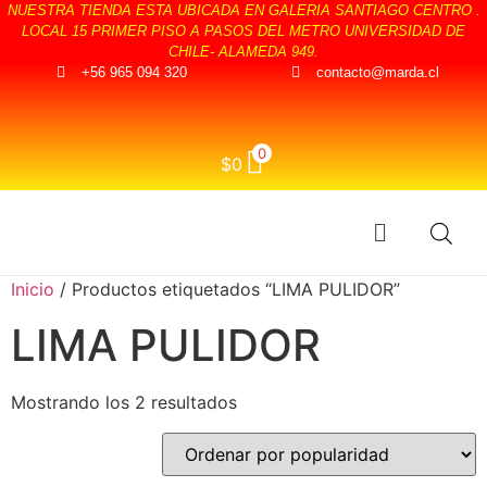
NUESTRA TIENDA ESTA UBICADA EN GALERIA SANTIAGO CENTRO .
LOCAL 15 PRIMER PISO A PASOS DEL METRO UNIVERSIDAD DE
CHILE- ALAMEDA 949.
+56 965 094 320
contacto@marda.cl
0
$
0
Inicio
/ Productos etiquetados “LIMA PULIDOR”
LIMA PULIDOR
Mostrando los 2 resultados