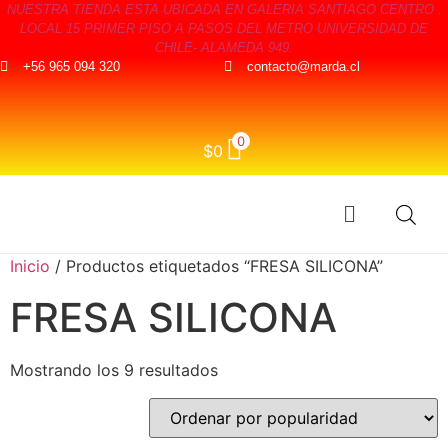
NUESTRA TIENDA ESTA UBICADA EN GALERIA SANTIAGO CENTRO .
LOCAL 15 PRIMER PISO A PASOS DEL METRO UNIVERSIDAD DE
CHILE- ALAMEDA 949.
+56 965 094 320
contacto@marda.cl
0
$
0
Inicio
/ Productos etiquetados “FRESA SILICONA”
FRESA SILICONA
Mostrando los 9 resultados