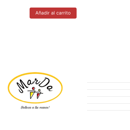
Añadir al carrito
Tienda
Ofertas
Manicure
Peluquería
Elige tu kit MARDA.
Pestañas
Insumos Farmacéuti