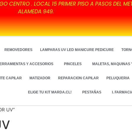
GO CENTRO . LOCAL 15 PRIMER PISO A PASOS DEL ME
ALAMEDA 949.
REMOVEDORES
LAMPARAS UV LED MANICURE PEDICURE
TORN
ERRAMIENTAS Y ACCESORIOS
PINCELES
MALETAS, MAQUINAS 
ITE CAPILAR
MATIZADOR
REPARACION CAPILAR
PELUQUERIA
ELIGE TU KIT MARDA.CL!
PESTAÑAS
I. FARMACI
OR UV”
UV