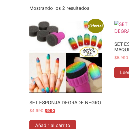
Mostrando los 2 resultados
¡Oferta!
SET E
MAQUI
$
5.990
Lee
SET ESPONJA DEGRADE NEGRO
$
4.990
$
990
Añadir al carrito