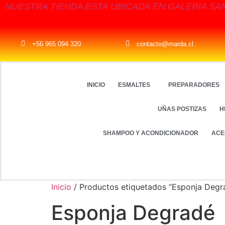
NUESTRA TIENDA ESTA UBICADA EN GALERIA SA
+56 965 094 320
contacto@marda.cl
INICIO
ESMALTES
PREPARADORES
UÑAS POSTIZAS
H
SHAMPOO Y ACONDICIONADOR
ACE
Inicio
/ Productos etiquetados “Esponja Degr
Esponja Degradé