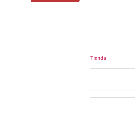
Tienda
Ofertas
Manicure
Peluquería
Elige tu kit MARDA.
Pestañas
Insumos Farmacéuti