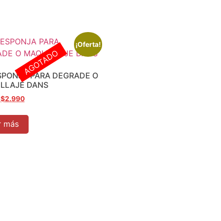
¡Oferta!
AGOTADO
SPONJA PARA DEGRADE O
LLAJE DANS
$
2.990
r más