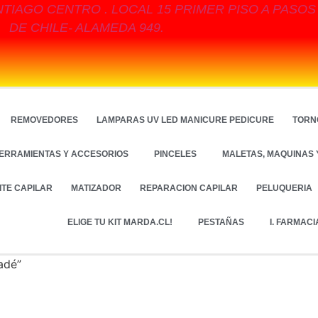
NTIAGO CENTRO . LOCAL 15 PRIMER PISO A PASO
DE CHILE- ALAMEDA 949.
REMOVEDORES
LAMPARAS UV LED MANICURE PEDICURE
TORN
ERRAMIENTAS Y ACCESORIOS
PINCELES
MALETAS, MAQUINAS 
ITE CAPILAR
MATIZADOR
REPARACION CAPILAR
PELUQUERIA
ELIGE TU KIT MARDA.CL!
PESTAÑAS
I. FARMACI
adé”