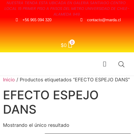
NUESTRA TIENDA ESTA UBICADA EN GALERIA SANTIAGO CENTRO .
LOCAL 15 PRIMER PISO A PASOS DEL METRO UNIVERSIDAD DE CHILE-
ALAMEDA 949.
+56 965 094 320
contacto@marda.cl
0
$
0
Inicio
/ Productos etiquetados “EFECTO ESPEJO DANS”
EFECTO ESPEJO
DANS
Mostrando el único resultado