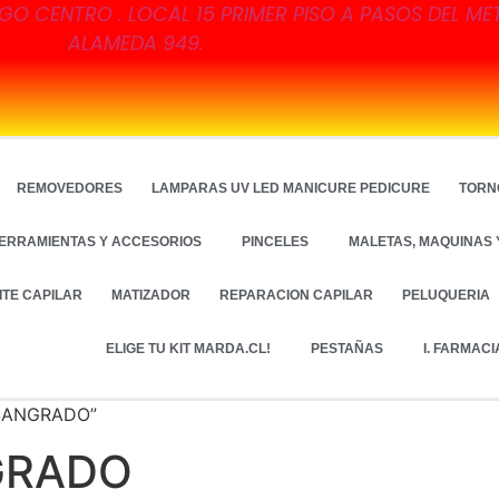
GO CENTRO . LOCAL 15 PRIMER PISO A PASOS DEL ME
ALAMEDA 949.
REMOVEDORES
LAMPARAS UV LED MANICURE PEDICURE
TORN
ERRAMIENTAS Y ACCESORIOS
PINCELES
MALETAS, MAQUINAS 
ITE CAPILAR
MATIZADOR
REPARACION CAPILAR
PELUQUERIA
ELIGE TU KIT MARDA.CL!
PESTAÑAS
I. FARMACI
 SANGRADO”
GRADO