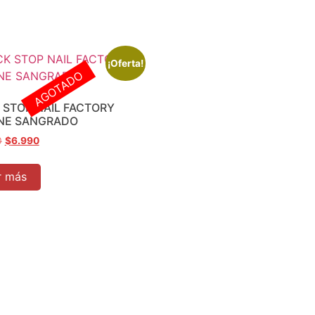
¡Oferta!
AGOTADO
 STOP NAIL FACTORY
NE SANGRADO
0
$
6.990
r más