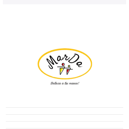
Tienda
Ofertas
Manicure
Peluquería
Elige tu kit MARDA.CL