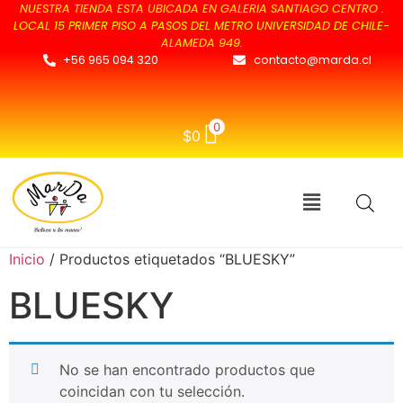
NUESTRA TIENDA ESTA UBICADA EN GALERIA SANTIAGO CENTRO .
LOCAL 15 PRIMER PISO A PASOS DEL METRO UNIVERSIDAD DE CHILE-
ALAMEDA 949.
+56 965 094 320
contacto@marda.cl
0
$
0
Inicio
/ Productos etiquetados “BLUESKY”
BLUESKY
No se han encontrado productos que
coincidan con tu selección.