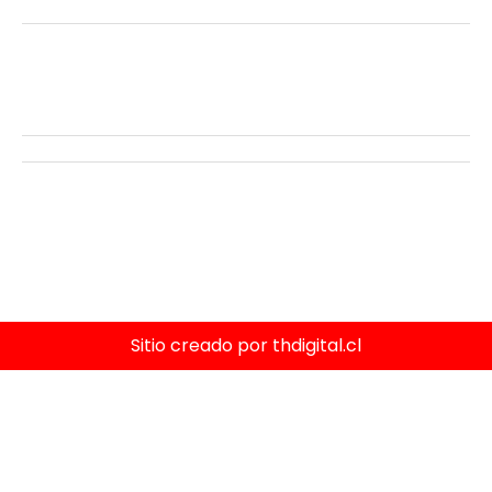
Pestañas
Insumos Farmacéuticos
Compra seguro
Políticas de privacidad
Terminos y condiciones
Cambios y devoluciones
Sitio creado por thdigital.cl