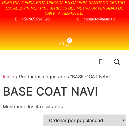
NUESTRA TIENDA ESTA UBICADA EN GALERIA SANTIAGO CENTRO .
LOCAL 15 PRIMER PISO A PASOS DEL METRO UNIVERSIDAD DE
CHILE- ALAMEDA 949.
+56 965 094 320
contacto@marda.cl
0
$
0
Inicio
/ Productos etiquetados “BASE COAT NAVI”
BASE COAT NAVI
Mostrando los 4 resultados