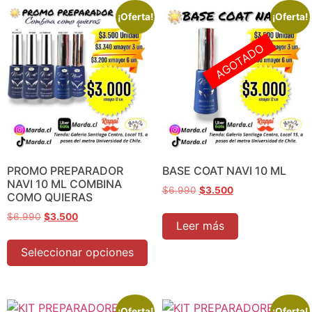
¡Oferta!
¡Oferta!
AGOTADO
PROMO PREPARADOR
BASE COAT NAVI 10 ML
NAVI 10 ML COMBINA
$
6.990
$
3.500
COMO QUIERAS
$
6.990
$
3.500
Leer más
Seleccionar opciones
¡Oferta!
¡Oferta!