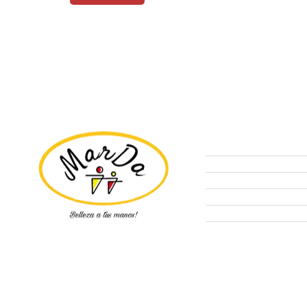
Tienda
Ofertas
Manicure
Peluquería
Elige tu kit MARDA.
Pestañas
Insumos Farmacéu