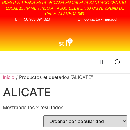
NUESTRA TIENDA ESTA UBICADA EN GALERIA SANTIAGO CENTRO .
LOCAL 15 PRIMER PISO A PASOS DEL METRO UNIVERSIDAD DE
CHILE- ALAMEDA 949.
+56 965 094 320
contacto@marda.cl
0
$
0
Inicio
/ Productos etiquetados “ALICATE”
ALICATE
Mostrando los 2 resultados