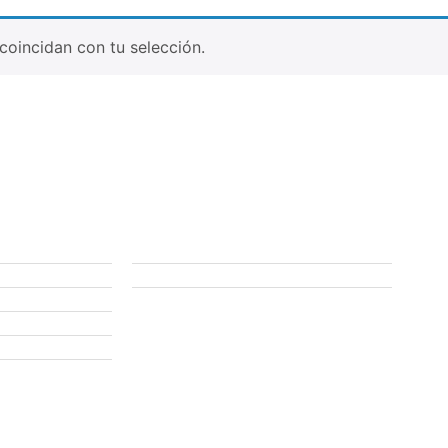
oincidan con tu selección.
Compra seguro
Políticas de privacidad
Terminos y condiciones
Cambios y devoluciones
CL
cos