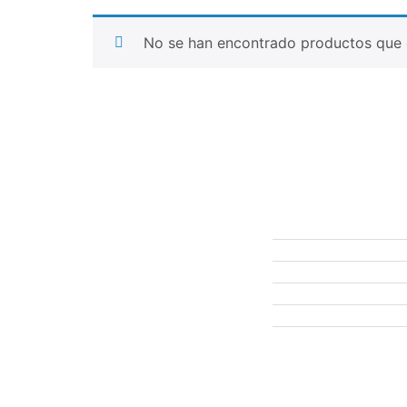
No se han encontrado productos que c
Tienda
Ofertas
Manicure
Peluquería
Elige tu kit MARDA.
Pestañas
Insumos Farmacéuti