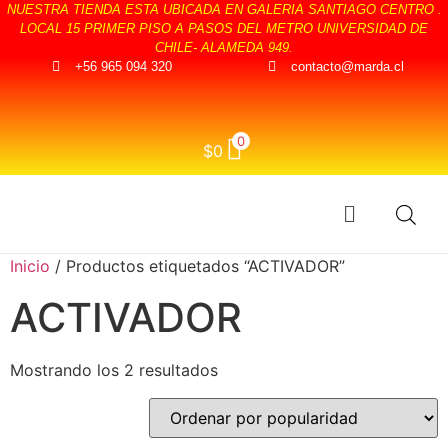
NUESTRA TIENDA ESTA UBICADA EN GALERIA SANTIAGO CENTRO .
LOCAL 15 PRIMER PISO A PASOS DEL METRO UNIVERSIDAD DE
CHILE- ALAMEDA 949.
+56 965 094 320
contacto@marda.cl
0
$
0
Inicio
/ Productos etiquetados “ACTIVADOR”
ACTIVADOR
Mostrando los 2 resultados