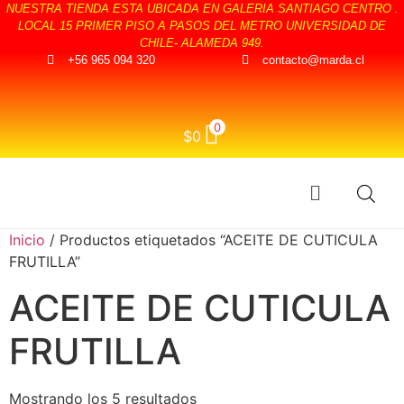
NUESTRA TIENDA ESTA UBICADA EN GALERIA SANTIAGO CENTRO .
LOCAL 15 PRIMER PISO A PASOS DEL METRO UNIVERSIDAD DE
CHILE- ALAMEDA 949.
+56 965 094 320
contacto@marda.cl
0
$
0
Inicio
/ Productos etiquetados “ACEITE DE CUTICULA
FRUTILLA”
ACEITE DE CUTICULA
FRUTILLA
Mostrando los 5 resultados