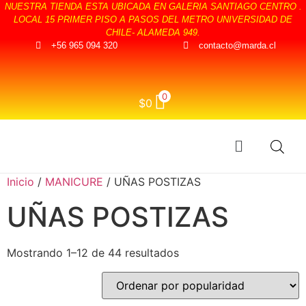
NUESTRA TIENDA ESTA UBICADA EN GALERIA SANTIAGO CENTRO .
LOCAL 15 PRIMER PISO A PASOS DEL METRO UNIVERSIDAD DE
CHILE- ALAMEDA 949.
+56 965 094 320
contacto@marda.cl
0
$
0
Inicio
/
MANICURE
/ UÑAS POSTIZAS
UÑAS POSTIZAS
Mostrando 1–12 de 44 resultados