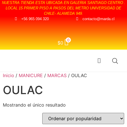
NUESTRA TIENDA ESTA UBICADA EN GALERIA SANTIAGO CENTRO .
LOCAL 15 PRIMER PISO A PASOS DEL METRO UNIVERSIDAD DE
CHILE- ALAMEDA 949.
+56 965 094 320
contacto@marda.cl
0
$
0
Inicio
/
MANICURE
/
MARCAS
/ OULAC
OULAC
Mostrando el único resultado