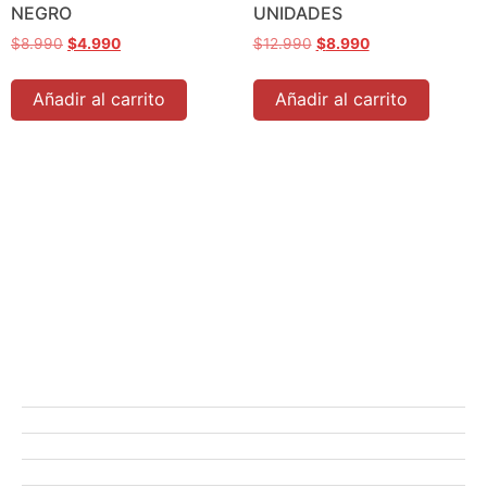
NEGRO
UNIDADES
$
8.990
$
4.990
$
12.990
$
8.990
Añadir al carrito
Añadir al carrito
Tienda
Ofertas
Manicure
Peluquería
Elige tu kit MARDA.CL