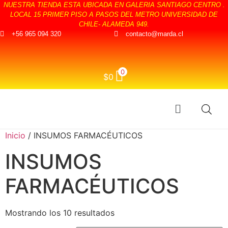
NUESTRA TIENDA ESTA UBICADA EN GALERIA SANTIAGO CENTRO .
LOCAL 15 PRIMER PISO A PASOS DEL METRO UNIVERSIDAD DE
CHILE- ALAMEDA 949.
+56 965 094 320
contacto@marda.cl
0
$
0
Inicio
/ INSUMOS FARMACÉUTICOS
INSUMOS
FARMACÉUTICOS
Mostrando los 10 resultados