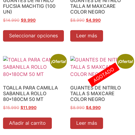
GUANTES DE NITRILO
GUANTES DE NITRILO
FUCSIA MACHTIG (100
TALLA M MAXCARE
UN)
COLOR NEGRO
$
14.990
$
9.990
$
8.990
$
4.990
Seleccionar opciones
Leer más
¡Oferta!
¡Oferta!
AGOTADO
TOALLA PARA CAMILLA
GUANTES DE NITRILO
SABANILLA ROLLO
TALLA S MAXCARE
80*180CM 50 MT
COLOR NEGRO
$
15.990
$
11.990
$
8.990
$
4.990
Añadir al carrito
Leer más